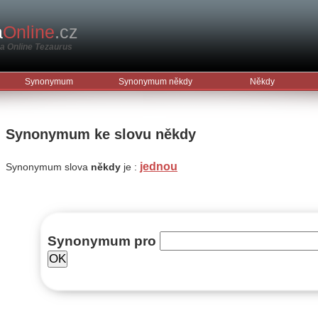
a
Online
.cz
 Online Tezaurus
Synonymum
Synonymum někdy
Někdy
Synonymum ke slovu někdy
jednou
Synonymum slova
někdy
je :
Synonymum
pro