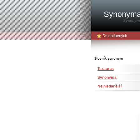
Synonym
Synonyma
Do oblíbených
Slovník synonym
Tezaurus
Synonyma
Nejhledanější