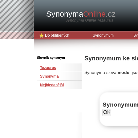
Synonyma
Online
.cz
Synonyma Online Tezaurus
Do oblíbených
Synonymum
Sy
Synonymum ke sl
Slovník synonym
Tezaurus
Synonyma slova
model
jso
Synonyma
Nejhledanější
Synonymu