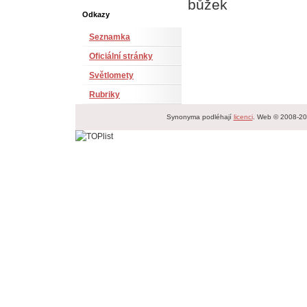
bůžek
Odkazy
Seznamka
Oficiální stránky
Světlomety
Rubriky
Synonyma podléhají
licenci
. Web © 2008-2