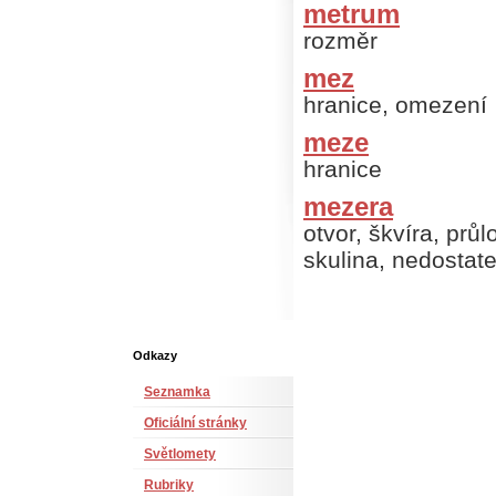
metrum
rozměr
mez
hranice, omezení
meze
hranice
mezera
otvor, škvíra, průl
skulina, nedostat
Odkazy
Seznamka
Oficiální stránky
Světlomety
Rubriky