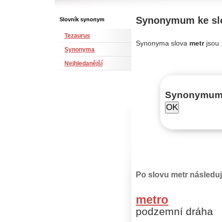
Synonymum ke sl
Slovník synonym
Tezaurus
Synonyma slova
metr
jsou 
Synonyma
Nejhledanější
Synonymu
Po slovu metr následuj
metro
podzemní dráha