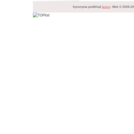
Synonyma podléhají
licenci
. Web © 2008-2