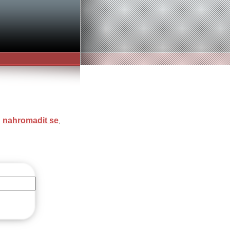
nahromadit se
,
,