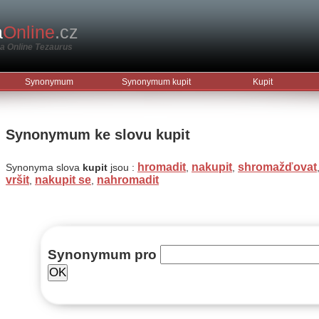
a
Online
.cz
 Online Tezaurus
Synonymum
Synonymum kupit
Kupit
Synonymum ke slovu kupit
hromadit
nakupit
shromažďovat
Synonyma slova
kupit
jsou :
,
,
vršit
nakupit se
nahromadit
,
,
Synonymum
pro