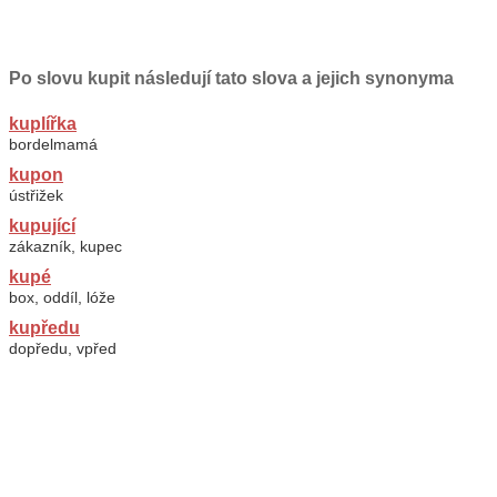
Po slovu kupit následují tato slova a jejich synonyma
kuplířka
bordelmamá
kupon
ústřižek
kupující
zákazník, kupec
kupé
box, oddíl, lóže
kupředu
dopředu, vpřed