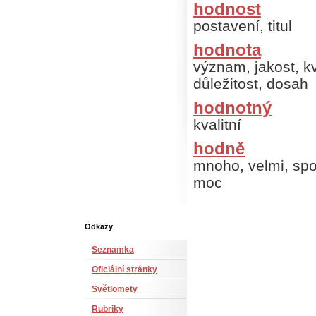
hodnost
postavení, titul
hodnota
význam, jakost, kv
důležitost, dosah
hodnotný
kvalitní
hodně
mnoho, velmi, spo
moc
Odkazy
Seznamka
Oficiální stránky
Světlomety
Rubriky