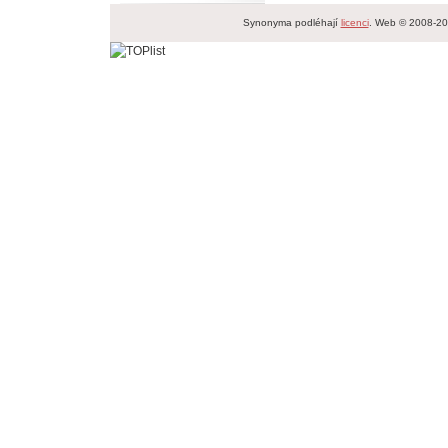
Synonyma podléhají
licenci
. Web © 2008-2