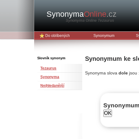
Synonyma
Online
.cz
Synonyma Online Tezaurus
Do oblíbených
Synonymum
S
Synonymum ke sl
Slovník synonym
Tezaurus
Synonyma slova
dole
jsou 
Synonyma
Nejhledanější
Synonymu