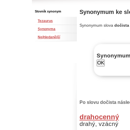
Synonymum ke slo
Slovník synonym
Tezaurus
Synonymum slova
dočista
Synonyma
Nejhledanější
Synonymu
Po slovu dočista násle
drahocenný
drahý, vzácný