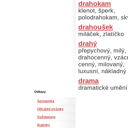
drahokam
klenot, šperk,
polodrahokam, sk
drahoušek
miláček, zlatíčko
drahý
přepychový, milý,
drahocenný, vzác
cenný, milovaný,
luxusní, nákladný
drama
dramatické umění
Odkazy
Seznamka
Oficiální stránky
Světlomety
Rubriky