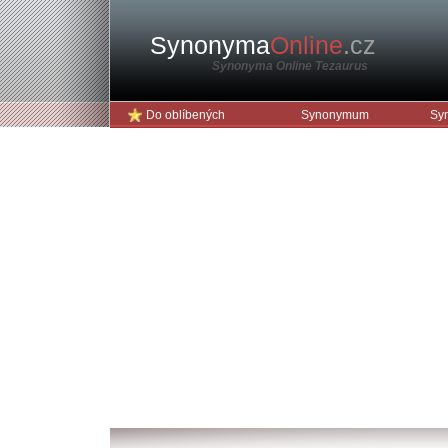
Synonyma
Online
.cz
Synonyma Online Tezaurus
Do oblíbených
Synonymum
Sy