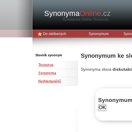
Synonyma
Online
.cz
Synonyma Online Tezaurus
Do oblíbených
Synonymum
Syno
Synonymum ke slo
Slovník synonym
Tezaurus
Synonyma slova
diskutabi
Synonyma
Nejhledanější
Synonymu