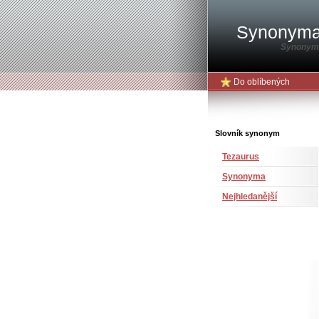
Synonym
Synonyma
Do oblíbených
Slovník synonym
Tezaurus
Synonyma
Nejhledanější