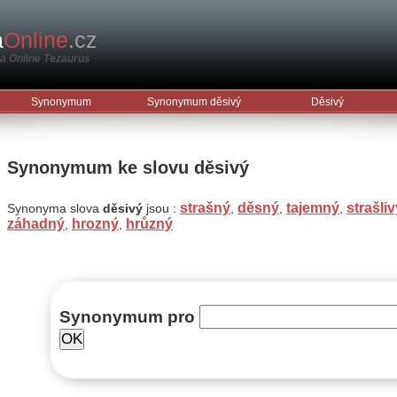
a
Online
.cz
 Online Tezaurus
Synonymum
Synonymum děsivý
Děsivý
Synonymum ke slovu děsivý
strašný
děsný
tajemný
strašliv
Synonyma slova
děsivý
jsou :
,
,
,
záhadný
hrozný
hrůzný
,
,
Synonymum
pro