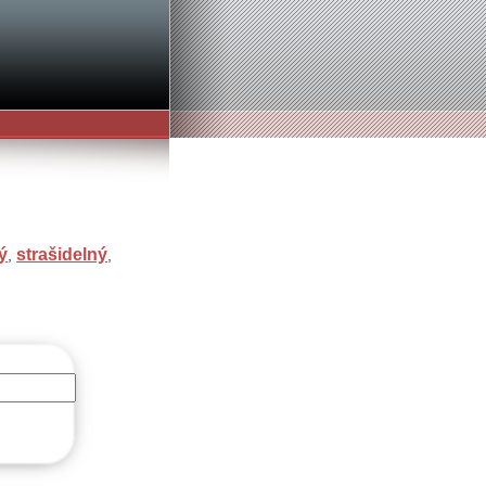
ý
strašidelný
,
,