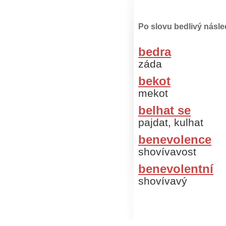
Po slovu bedlivý násle
bedra
záda
bekot
mekot
belhat se
pajdat, kulhat
benevolence
shovívavost
benevolentní
shovívavý