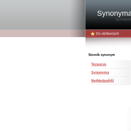
Synonym
Synonyma
Do oblíbených
Slovník synonym
Tezaurus
Synonyma
Nejhledanější