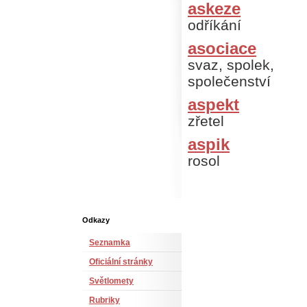
askeze
odříkání
asociace
svaz, spolek,
společenství
aspekt
zřetel
aspik
rosol
Odkazy
Seznamka
Oficiální stránky
Světlomety
Rubriky