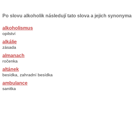
Po slovu alkoholik následují tato slova a jejich synonyma
alkoholismus
opilství
alkálie
zásada
almanach
ročenka
altánek
besídka, zahradní besídka
ambulance
sanitka