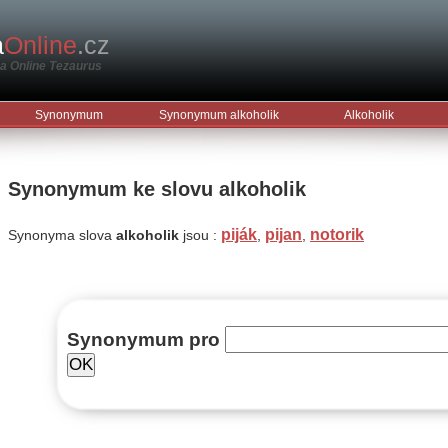
a
Online
.cz
 Online Tezaurus
Synonymum
Synonymum alkoholik
Alkoholik
Synonymum ke slovu alkoholik
piják
pijan
notorik
Synonyma slova
alkoholik
jsou :
,
,
Synonymum
pro