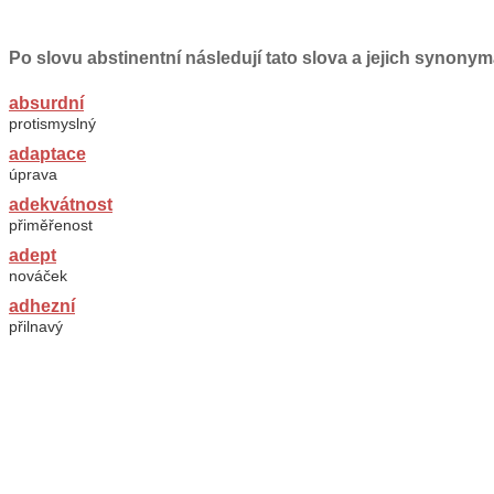
Po slovu abstinentní následují tato slova a jejich synony
absurdní
protismyslný
adaptace
úprava
adekvátnost
přiměřenost
adept
nováček
adhezní
přilnavý