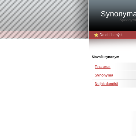
Synonym
Synonyma
Do oblíbených
Slovník synonym
Tezaurus
Synonyma
Nejhledanější