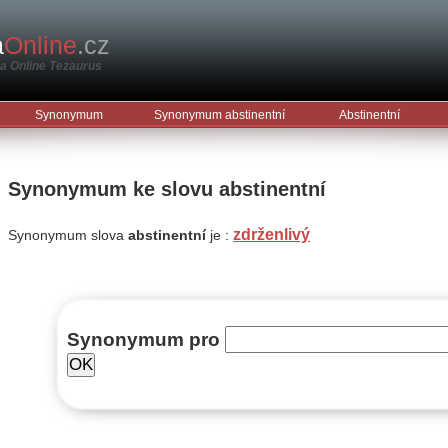
a
Online
.cz
 Online Tezaurus
Synonymum
Synonymum abstinentní
Abstinentní
Synonymum ke slovu abstinentní
zdrženlivý
Synonymum slova
abstinentní
je :
Synonymum
pro