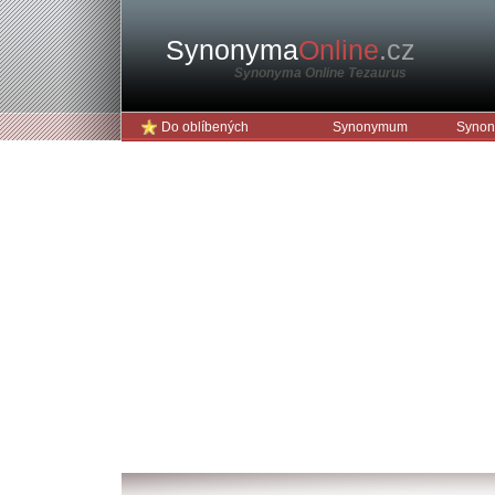
Synonyma
Online
.cz
Synonyma Online Tezaurus
Do oblíbených
Synonymum
Synon