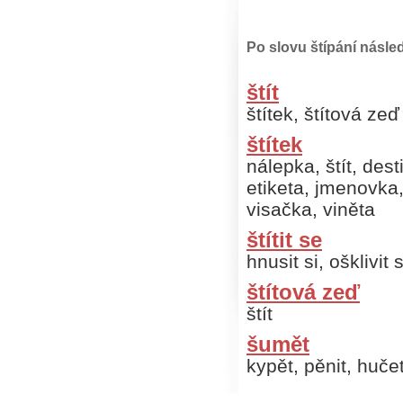
Po slovu štípání násled
štít
štítek, štítová zeď
štítek
nálepka, štít, dest
etiketa, jmenovka
visačka, viněta
štítit se
hnusit si, ošklivit s
štítová zeď
štít
šumět
kypět, pěnit, huče