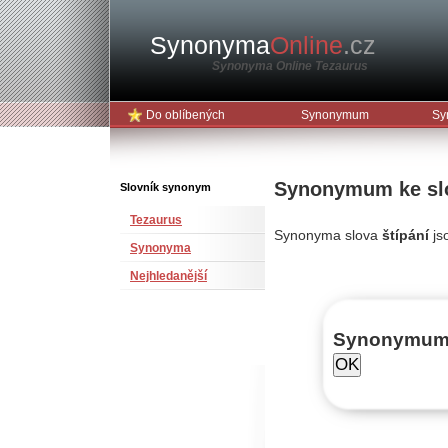
Synonyma
Online
.cz
Synonyma Online Tezaurus
Do oblíbených
Synonymum
Sy
Synonymum ke slo
Slovník synonym
Tezaurus
Synonyma slova
štípání
js
Synonyma
Nejhledanější
Synonymu