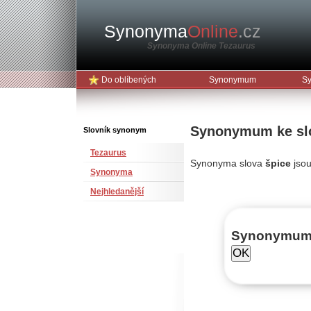
Synonyma
Online
.cz
Synonyma Online Tezaurus
Do oblíbených
Synonymum
S
Synonymum ke sl
Slovník synonym
Tezaurus
Synonyma slova
špice
jsou
Synonyma
Nejhledanější
Synonymu