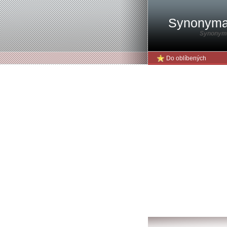
Synonym
Synonyma
Do oblíbených