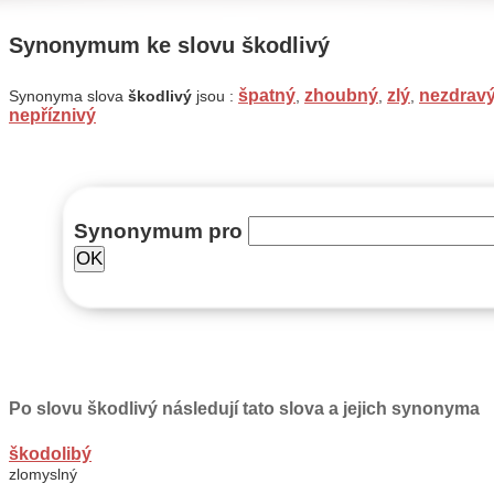
Synonymum ke slovu škodlivý
špatný
zhoubný
zlý
nezdrav
Synonyma slova
škodlivý
jsou :
,
,
,
nepříznivý
Synonymum
pro
Po slovu škodlivý následují tato slova a jejich synonyma
škodolibý
zlomyslný