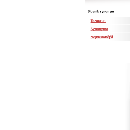
Slovník synonym
Tezaurus
Synonyma
Nejhledanější