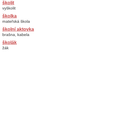
školit
vyškolit
školka
mateřská škola
školní aktovka
brašna, kabela
školák
žák