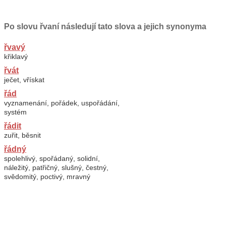
Po slovu řvaní následují tato slova a jejich synonyma
řvavý
křiklavý
řvát
ječet, vřískat
řád
vyznamenání, pořádek, uspořádání,
systém
řádit
zuřit, běsnit
řádný
spolehlivý, spořádaný, solidní,
náležitý, patřičný, slušný, čestný,
svědomitý, poctivý, mravný