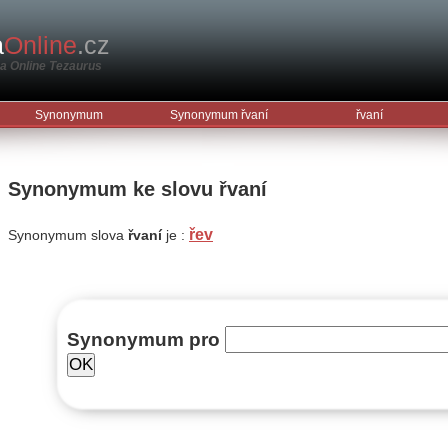
a
Online
.cz
 Online Tezaurus
Synonymum
Synonymum řvaní
řvaní
Synonymum ke slovu řvaní
řev
Synonymum slova
řvaní
je :
Synonymum
pro