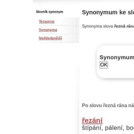
Synonymum ke slo
Slovník synonym
Tezaurus
Synonyma slova
řezná rán
Synonyma
Nejhledanější
Synonymu
Po slovu řezná rána ná
řezání
štípání, pálení, b