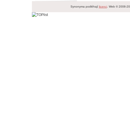
Synonyma podléhají
licenci
. Web © 2008-2