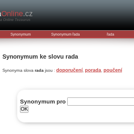
a
Online
.cz
 Online Tezaurus
Synonymum
Synonymum řada
řada
Synonymum ke slovu rada
doporučení
porada
poučení
Synonyma slova
rada
jsou :
,
,
Synonymum
pro