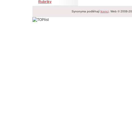
Rubriky
Synonyma podléhají
licenci
. Web © 2008-2